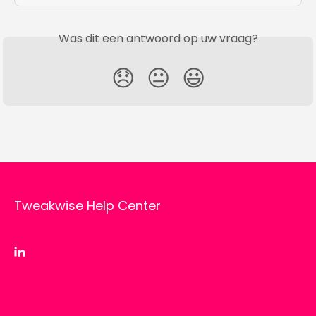
Was dit een antwoord op uw vraag?
😞
😐
😃
Tweakwise Help Center