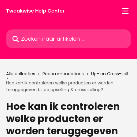
Naar de hoofdinhoud
Tweakwise Help Center
Zoeken naar artikelen ...
Alle collecties
Recommendations
Up- en Cross-sell
Hoe kan ik controleren welke producten er worden
teruggegeven bij de upselling & cross selling?
Hoe kan ik controleren
welke producten er
worden teruggegeven