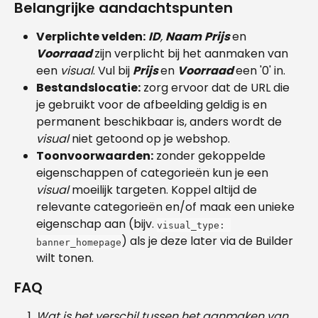
Belangrijke aandachtspunten 
Verplichte velden:
ID
,
Naam
Prijs 
en 
Voorraad 
zijn verplicht bij het aanmaken van 
een 
visual
. Vul bij 
Prijs 
en 
Voorraad 
een '0' in.
Bestandslocatie:
 zorg ervoor dat de URL die 
je gebruikt voor de afbeelding geldig is en 
permanent beschikbaar is, anders wordt de 
visual 
niet getoond op je webshop.
Toonvoorwaarden:
 zonder gekoppelde 
eigenschappen of categorieën kun je een 
visual 
moeilijk targeten. Koppel altijd de 
relevante categorieën en/of maak een unieke 
eigenschap aan (bijv. 
visual_type: 
) als je deze later via de Builder 
banner_homepage
wilt tonen.
FAQ
Wat is het verschil tussen het aanmaken van 