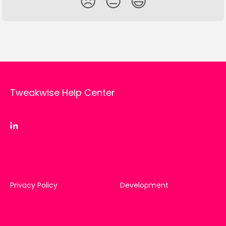
😞
😐
😃
Tweakwise Help Center
Privacy Policy
Development