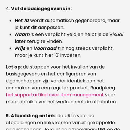
4. 
Vul de basisgegevens in:
Het 
ID
 wordt automatisch gegenereerd, maar 
je kunt dit aanpassen.
Naam
is een verplicht veld en helpt je de v
isual 
later terug te vinden.
Prijs
 en 
Voorraad
 zijn nog steeds verplicht, 
maar je kunt hier '0' invoeren.
Let op:
 de stappen voor het invullen van de 
basisgegevens en het configureren van 
eigenschappen zijn verder identiek aan het 
aanmaken van een regulier product. Raadpleeg 
het supportartikel over Item management
 voor 
meer details over het werken met de attributen.
5. Afbeelding en link:
 de URL's voor de 
afbeeldingen en links komen vanuit gekoppelde 
eigenschappen. Je kunt de afbeeldings-URL en de 