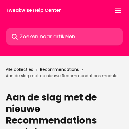
Naar de hoofdinhoud
Tweakwise Help Center
Zoeken naar artikelen ...
Alle collecties
Recommendations
Aan de slag met de nieuwe Recommendations module
Aan de slag met de
nieuwe
Recommendations