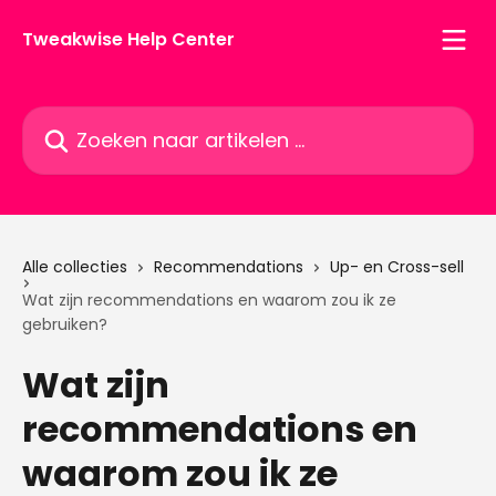
Naar de hoofdinhoud
Tweakwise Help Center
Zoeken naar artikelen ...
Alle collecties
Recommendations
Up- en Cross-sell
Wat zijn recommendations en waarom zou ik ze
gebruiken?
Wat zijn
recommendations en
waarom zou ik ze