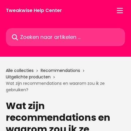
Naar de hoofdinhoud
Tweakwise Help Center
Zoeken naar artikelen ...
Alle collecties
Recommendations
Uitgelichte producten
Wat zijn recommendations en waarom zou ik ze
gebruiken?
Wat zijn
recommendations en
waarom zou ik ze