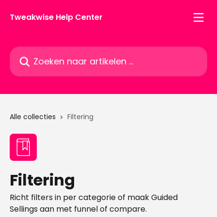
Naar de hoofdinhoud
Tweakwise Help Center
Zoeken naar artikelen ...
Alle collecties
Filtering
Filtering
Richt filters in per categorie of maak Guided
Sellings aan met funnel of compare.