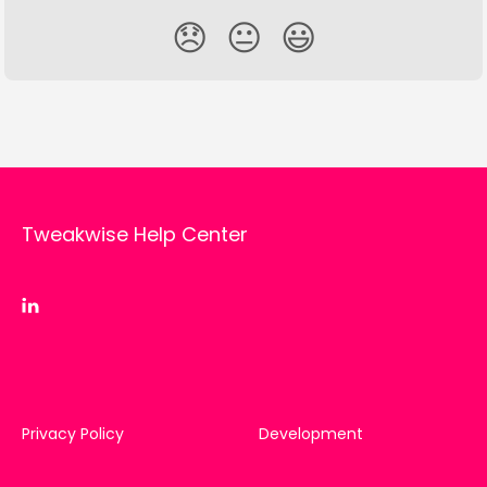
😞
😐
😃
Tweakwise Help Center
Privacy Policy
Development