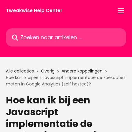
Naar de hoofdinhoud
Tweakwise Help Center
Zoeken naar artikelen ...
Alle collecties
Overig
Andere koppelingen
Hoe kan ik bij een Javascript implementatie de zoekacties
meten in Google Analytics (self hosted)?
Hoe kan ik bij een
Javascript
implementatie de