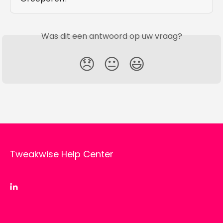
Was dit een antwoord op uw vraag?
😞
😐
😃
Tweakwise Help Center